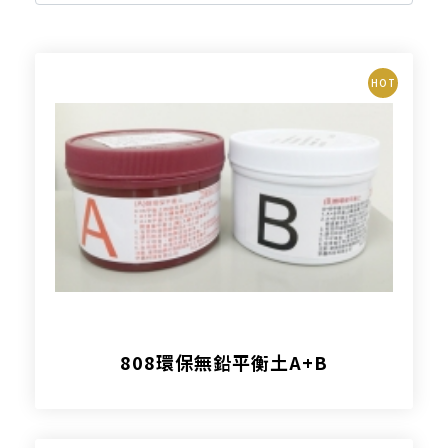
HOT
808環保無鉛平衡土A+B